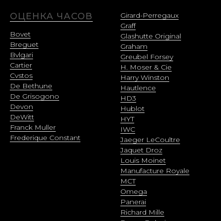
ОЦЕНКА ЧАСОВ
Girard-Perregaux
Graff
Bovet
Glashutte Original
Breguet
Graham
Bvlgari
Greubel Forsey
Cartier
H. Moser & Cie
Cvstos
Harry Winston
De Bethune
Hautlence
De Grisogono
HD3
Devon
Hublot
DeWitt
HYT
Franck Muller
IWC
Frederique Constant
Jaeger LeCoultre
Jaquet Droz
Louis Moinet
Manufacture Royale
MCT
Omega
Panerai
Richard Mille