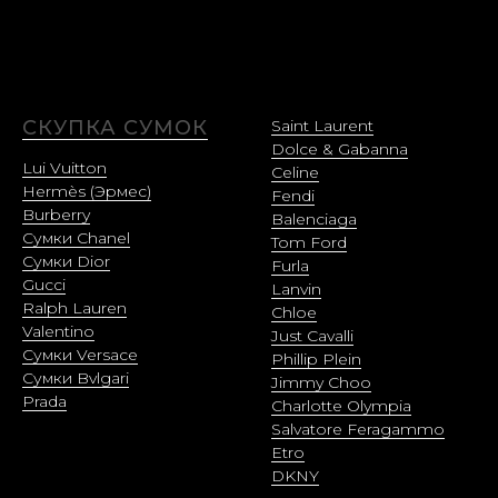
СКУПКА СУМОК
Saint Laurent
Dolce & Gabanna
Lui Vuitton
Celine
Hermès (Эрмес)
Fendi
Burberry
Balenciaga
Сумки Chanel
Tom Ford
Сумки Dior
Furla
Gucci
Lanvin
Ralph Lauren
Chloe
Valentino
Just Cavalli
Сумки Versace
Phillip Plein
Сумки Bvlgari
Jimmy Choo
Prada
Charlotte Olympia
Salvatore Feragammo
Etro
DKNY