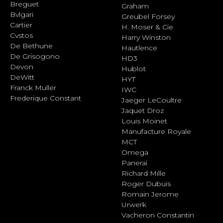
Breguet
Graham
Bvlgari
Greubel Forsey
Cartier
H. Moser & Cie
Cvstos
Harry Winston
De Bethune
Hautlence
De Grisogono
HD3
Devon
Hublot
DeWitt
HYT
Franck Muller
IWC
Frederique Constant
Jaeger LeCoultre
Jaquet Droz
Louis Moinet
Manufacture Royale
MCT
Omega
Panerai
Richard Mille
Roger Dubuis
Romain Jerome
Urwerk
Vacheron Constantin