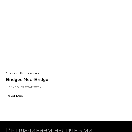
Girard Perregaux
Bridges Neo-Bridge
Примерная стоимость:
По запросу
Выплачиваем наличными |