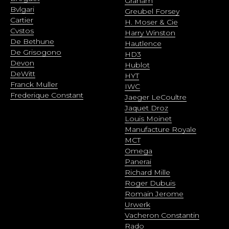
Graham
Bvlgari
Greubel Forsey
Cartier
H. Moser & Cie
Cvstos
Harry Winston
De Bethune
Hautlence
De Grisogono
HD3
Devon
Hublot
DeWitt
HYT
Franck Muller
IWC
Frederique Constant
Jaeger LeCoultre
Jaquet Droz
Louis Moinet
Manufacture Royale
MCT
Omega
Panerai
Richard Mille
Roger Dubuis
Romain Jerome
Urwerk
Vacheron Constantin
Rado