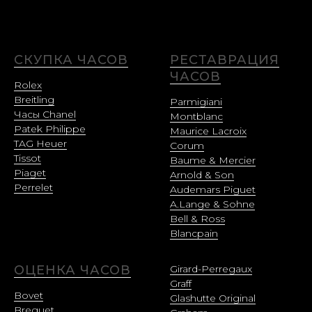
СКУПКА ЧАСОВ
РЕСТАВРАЦИЯ
ЧАСОВ
Rolex
Breitling
Parmigiani
Часы Chanel
Montblanc
Patek Philippe
Maurice Lacroix
TAG Heuer
Corum
Tissot
Baume & Mercier
Piaget
Arnold & Son
Perrelet
Audemars Piguet
A.Lange & Sohne
Bell & Ross
Blancpain
ОЦЕНКА ЧАСОВ
Girard-Perregaux
Graff
Bovet
Glashutte Original
Breguet