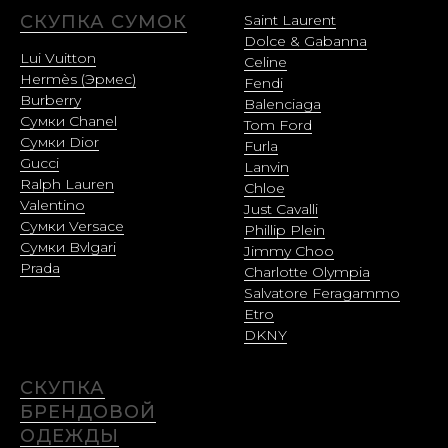
СКУПКА СУМОК
Saint Laurent
Dolce & Gabanna
Lui Vuitton
Celine
Hermès (Эрмес)
Fendi
Burberry
Balenciaga
Сумки Chanel
Tom Ford
Сумки Dior
Furla
Gucci
Lanvin
Ralph Lauren
Chloe
Valentino
Just Cavalli
Сумки Versace
Phillip Plein
Сумки Bvlgari
Jimmy Choo
Prada
Charlotte Olympia
Salvatore Feragammo
Etro
DKNY
СКУПКА
БРЕНДОВОЙ
ОДЕЖДЫ