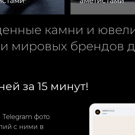
истами
аметистами
ценные камни и ювел
ми
мировых брендов до
в офисе!
|
ей за 15 минут!
 Telegram фото
лий с ними в