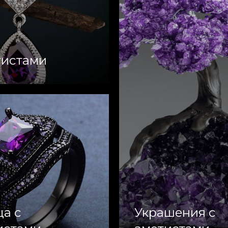
тистами
ца с
Украшения с