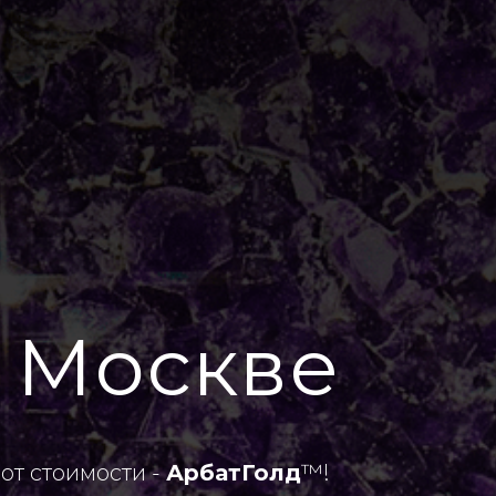
в Москве
от стоимости -
АрбатГолд
™!