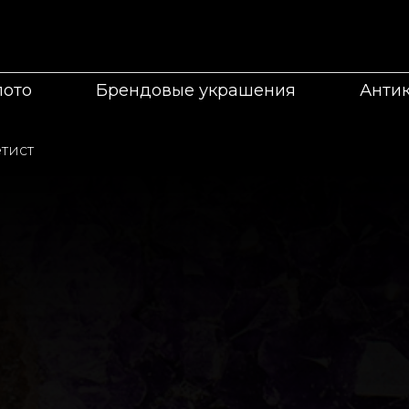
лото
Брендовые украшения
Анти
тист