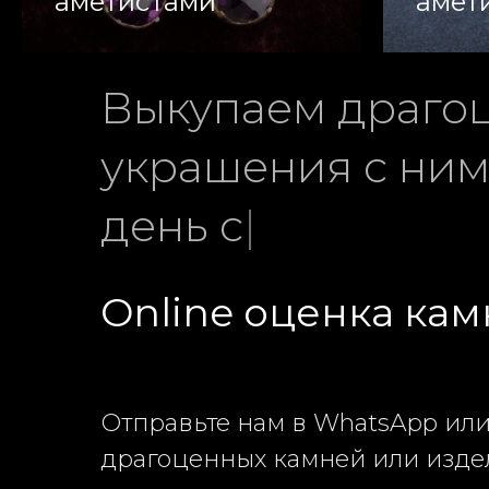
аметистами
амет
Выкупаем драго
украшения с ни
день с расчётом 
Online оценка камн
Отправьте нам в WhatsApp или
драгоценных камней или изде