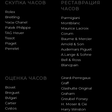
СКУПКА ЧАСОВ
РЕСТАВРАЦИЯ
ЧАСОВ
Rolex
Breitling
Parmigiani
Часы Chanel
Montblanc
Patek Philippe
Maurice Lacroix
TAG Heuer
Corum
Tissot
Baume & Mercier
Piaget
Arnold & Son
Perrelet
Audemars Piguet
A.Lange & Sohne
Bell & Ross
Blancpain
ОЦЕНКА ЧАСОВ
Girard-Perregaux
Graff
Bovet
Glashutte Original
Breguet
Graham
Bvlgari
Greubel Forsey
Cartier
H. Moser & Cie
Cvstos
Harry Winston