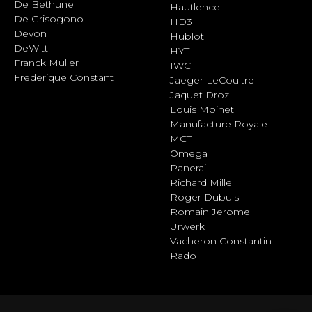
De Bethune
Hautlence
De Grisogono
HD3
Devon
Hublot
DeWitt
HYT
Franck Muller
IWC
Frederique Constant
Jaeger LeCoultre
Jaquet Droz
Louis Moinet
Manufacture Royale
MCT
Omega
Panerai
Richard Mille
Roger Dubuis
Romain Jerome
Urwerk
Vacheron Constantin
Rado