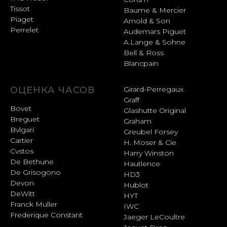
Tissot
Baume & Mercier
Piaget
Arnold & Son
Perrelet
Audemars Piguet
A.Lange & Sohne
Bell & Ross
Blancpain
ОЦЕНКА ЧАСОВ
Girard-Perregaux
Graff
Bovet
Glashutte Original
Breguet
Graham
Bvlgari
Greubel Forsey
Cartier
H. Moser & Cie
Cvstos
Harry Winston
De Bethune
Hautlence
De Grisogono
HD3
Devon
Hublot
DeWitt
HYT
Franck Muller
IWC
Frederique Constant
Jaeger LeCoultre