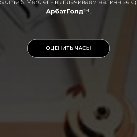
ume & Mercier - выплачиваем наличные сра
АрбатГолд
™!
ОЦЕНИТЬ ЧАСЫ