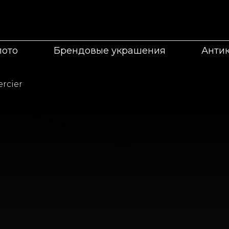
лото
Брендовые украшения
Анти
rcier