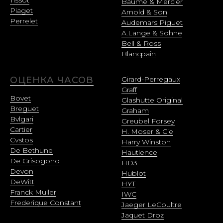
Baume & Mercier
Piaget
Arnold & Son
Perrelet
Audemars Piguet
A.Lange & Sohne
Bell & Ross
Blancpain
ОЦЕНКА ЧАСОВ
Girard-Perregaux
Graff
Bovet
Glashutte Original
Breguet
Graham
Bvlgari
Greubel Forsey
Cartier
H. Moser & Cie
Cvstos
Harry Winston
De Bethune
Hautlence
De Grisogono
HD3
Devon
Hublot
DeWitt
HYT
Franck Muller
IWC
Frederique Constant
Jaeger LeCoultre
Jaquet Droz