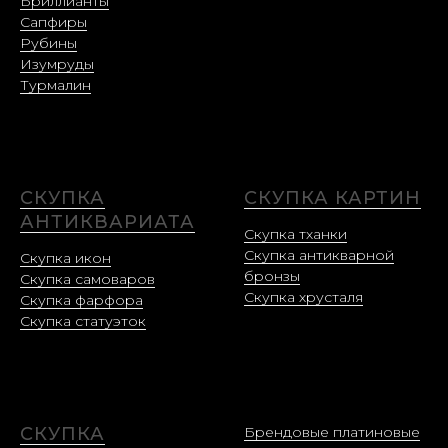
Бриллианты
Сапфиры
Рубины
Изумруды
Турмалин
СКУПКА
СКУПКА КАРТИН
АНТИКВАРИАТА
Скупка тханки
Скупка антикварной
Скупка икон
бронзы
Скупка самоваров
Скупка хрусталя
Скупка фарфора
Скупка статуэток
СКУПКА
Брендовые платиновые