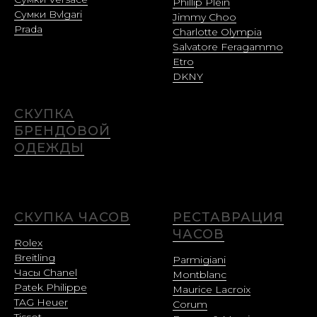
Phillip Plein
Сумки Bvlgari
Jimmy Choo
Prada
Charlotte Olympia
Salvatore Feragammo
Etro
DKNY
СКУПКА
БРЕНДОВОЙ
ОДЕЖДЫ
СКУПКА ЧАСОВ
РЕСТАВРАЦИЯ
ЧАСОВ
Rolex
Breitling
Parmigiani
Часы Chanel
Montblanc
Patek Philippe
Maurice Lacroix
TAG Heuer
Corum
Tissot