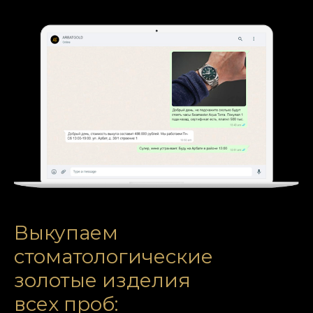
Выкупаем
стоматологические
золотые изделия
всех проб: